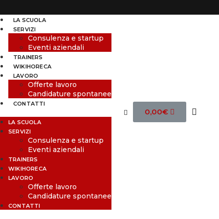
LA SCUOLA
SERVIZI
Consulenza e startup
Eventi aziendali
TRAINERS
WIKIHORECA
LAVORO
Offerte lavoro
Candidature spontanee
CONTATTI
0,00
€
LA SCUOLA
SERVIZI
Consulenza e startup
Eventi aziendali
TRAINERS
WIKIHORECA
LAVORO
Offerte lavoro
Candidature spontanee
CONTATTI