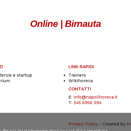
Online | Birnauta
ZI
LINK RAPIDI
lenze e startup
Trainers
orium
Wikihoreca
CONTATTI
E:
info@napolihoreca.it
T:
345 6956 394
Privacy Policy
– Created by
Ma
c. We also share information about your use of our site with our