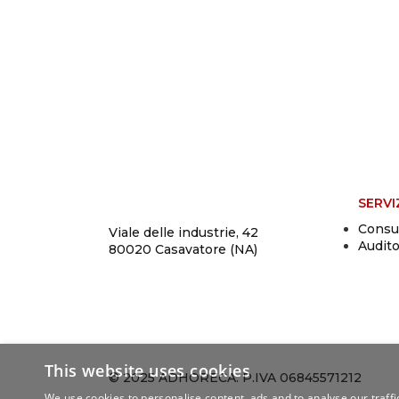
SERVI
Consu
Viale delle industrie, 42
Audit
80020 Casavatore (NA)
This website uses cookies
© 2025 ADHORECA. P.IVA 06845571212
We use cookies to personalise content, ads and to analyse our traffi