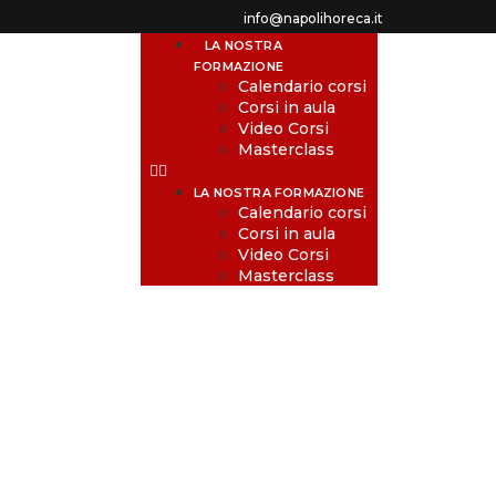
info@napolihoreca.it
LA NOSTRA
FORMAZIONE
Calendario corsi
Corsi in aula
Video Corsi
Masterclass
LA NOSTRA FORMAZIONE
Calendario corsi
Corsi in aula
Video Corsi
Masterclass