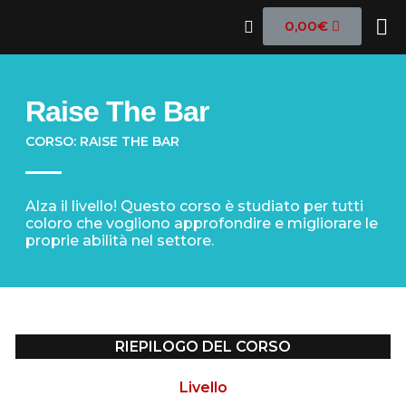
0,00
€
Raise The Bar
CORSO:
RAISE THE BAR
Alza il livello! Questo corso è studiato per tutti
coloro che vogliono approfondire e migliorare le
proprie abilità nel settore.
RIEPILOGO DEL CORSO
Livello