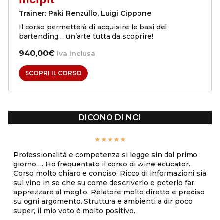
Trainer:
Paki Renzullo
,
Luigi Cippone
Il corso permetterà di acquisire le basi del
bartending… un’arte tutta da scoprire!
940,00€
iva inclusa
SCOPRI IL CORSO
DICONO DI NOI
★
★
★
★
★
Professionalità e competenza si legge sin dal primo
Una
giorno…. Ho frequentato il corso di wine educator.
ore
Corso molto chiaro e conciso. Ricco di informazioni sia
di 
sul vino in se che su come descriverlo e poterlo far
del
apprezzare al meglio. Relatore molto diretto e preciso
su ogni argomento. Struttura e ambienti a dir poco
super, il mio voto è molto positivo.